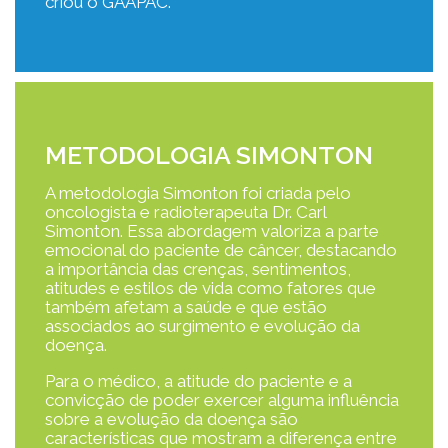
criou o GAAPAC.
METODOLOGIA SIMONTON
A metodologia Simonton foi criada pelo
oncologista e radioterapeuta Dr. Carl
Simonton. Essa abordagem valoriza a parte
emocional do paciente de câncer, destacando
a importância das crenças, sentimentos,
atitudes e estilos de vida como fatores que
também afetam a saúde e que estão
associados ao surgimento e evolução da
doença.
Para o médico, a atitude do paciente e a
convicção de poder exercer alguma influência
sobre a evolução da doença são
características que mostram a diferença entre