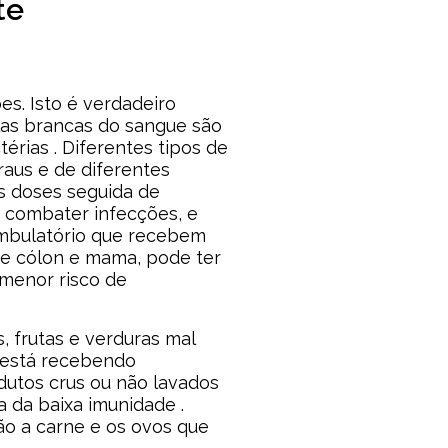
te
s. Isto é verdadeiro
las brancas do sangue são
rias . Diferentes tipos de
aus e de diferentes
s doses seguida de
 combater infecções, e
ambulatório que recebem
e cólon e mama, pode ter
 menor risco de
, frutas e verduras mal
ê está recebendo
odutos crus ou não lavados
 da baixa imunidade .
ão a carne e os ovos que