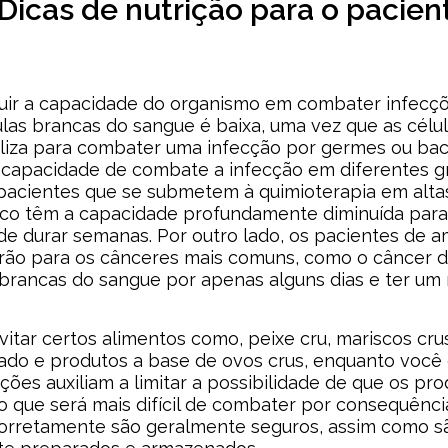
Dicas de nutrição para o pacien
uir a capacidade do organismo em combater infecçõe
as brancas do sangue é baixa, uma vez que as célu
liza para combater uma infecção por germes ou bacté
 capacidade de combate a infecção em diferentes gr
pacientes que se submetem à quimioterapia em alta
onco têm a capacidade profundamente diminuída para
de durar semanas. Por outro lado, os pacientes de 
rão para os cânceres mais comuns, como o câncer d
brancas do sangue por apenas alguns dias e ter um
vitar certos alimentos como, peixe cru, mariscos crus
izado e produtos a base de ovos crus, enquanto voc
ções auxiliam a limitar a possibilidade de que os pr
 que será mais difícil de combater por consequência
corretamente são geralmente seguros, assim como s