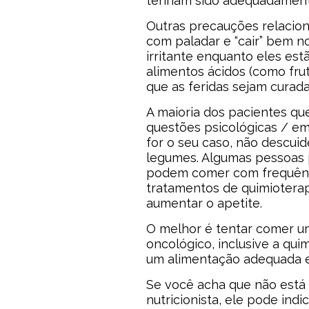
tenham sido adequadament
Outras precauções relacion
com paladar e “cair” bem n
irritante enquanto eles est
alimentos ácidos (como frut
que as feridas sejam curada
A maioria dos pacientes qu
questões psicológicas / e
for o seu caso, não descuid
legumes. Algumas pessoas
podem comer com frequênci
tratamentos de quimiotera
aumentar o apetite.
O melhor é tentar comer u
oncológico, inclusive a qui
um alimentação adequada e
Se você acha que não está
nutricionista, ele pode indi