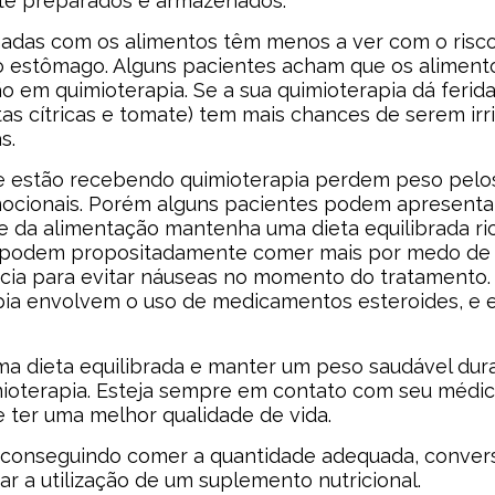
e preparados e armazenados.
adas com os alimentos têm menos a ver com o risco
o estômago. Alguns pacientes acham que os aliment
ão em quimioterapia. Se a sua quimioterapia dá ferid
as cítricas e tomate) tem mais chances de serem irri
s.
e estão recebendo quimioterapia perdem peso pelos 
mocionais. Porém alguns pacientes podem apresenta
e da alimentação mantenha uma dieta equilibrada ric
 podem propositadamente comer mais por medo de p
a para evitar náuseas no momento do tratamento. A
pia envolvem o uso de medicamentos esteroides, e
ma dieta equilibrada e manter um peso saudável dur
mioterapia. Esteja sempre em contato com seu médico
 ter uma melhor qualidade de vida.
 conseguindo comer a quantidade adequada, conver
car a utilização de um suplemento nutricional.